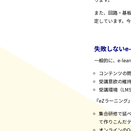
また、回路・基板
定しています。
失敗しないe-
一般的に、e-le
コンテンツの
受講意欲の維
受講環境（LM
『eZラーニング
集合研修で延べ
て作りこんだ
オンラインの