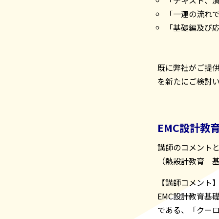
「一連の流れ
「基礎編及び
既に弊社がご提供
を新たにご検討
EMC設計教
講師のコメントと
（熱設計教育 基
【講師コメント
EMC設計教育基
である、「クー