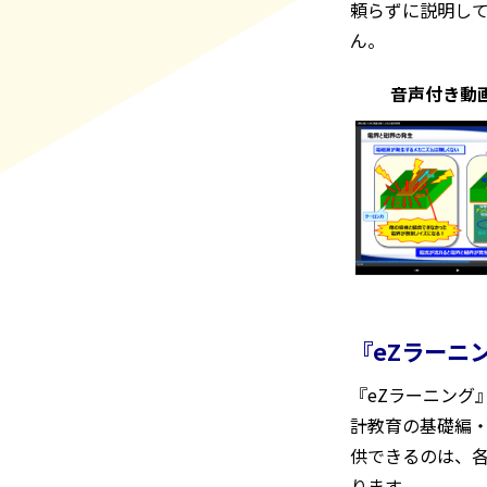
頼らずに説明して
ん。
音声付き動
『eZラーニ
『eZラーニング
計教育の基礎編・
供できるのは、各
ります。