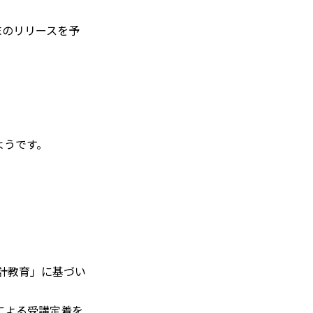
末のリリースを予
ようです。
設計教育」に基づい
による受講定着を